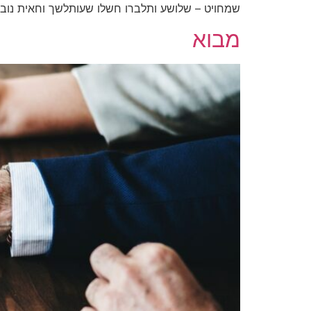
שמחויט – שלושע ותלברו חשלו שעותלשך וחאית נובש
מבוא