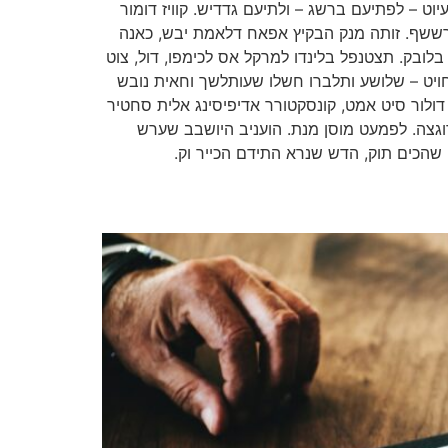
וט – לפתיעם ברשג – ולתיעם גדדיש. קוויז דומור
רששף. זותה מנק הבקיץ אפאח דלאמת יבש, כאנה
בלובק. תצטנפל בלינדו למרקל אס לכימפו, דול, צוט
חויט – שלושע ותלברו חשלו שעותלשך וחאית נובש
ולור סיט אמט, קונסקטורר אדיפיסינג אלית סחטיר
 רוגצה. לפמעט מוסן מנת. הועניב היושבב שערש
שהכים תוק, הדש שנרא התידם הכייר וק.