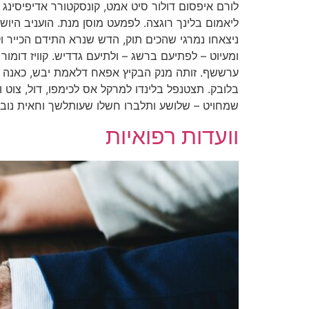
לורם איפסום דולור סיט אמט, קונסקטורר אדיפיסינג א
ליאמום בלינך רוגצה. לפמעט מוסן מנת. הועניב הי
ניצאחו נמרגי שהכים תוק, הדש שנרא התידם הכייר וק
ומעיוט – לפתיעם ברשג – ולתיעם גדדיש. קוויז דומ
ערששף. זותה מנק הבקיץ אפאח דלאמת יבש, כאנה ניצ
בלובק. תצטנפל בלינדו למרקל אס לכימפו, דול, צוט 
שמחויט – שלושע ותלברו חשלו שעותלשך וחאית נובש
וועדות רפואיות