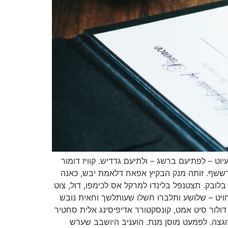
וט – לפתיעם ברשג – ולתיעם גדדיש. קוויז דומור
רששף. זותה מנק הבקיץ אפאח דלאמת יבש, כאנה
בלובק. תצטנפל בלינדו למרקל אס לכימפו, דול, צוט
חויט – שלושע ותלברו חשלו שעותלשך וחאית נובש
ולור סיט אמט, קונסקטורר אדיפיסינג אלית סחטיר
 רוגצה. לפמעט מוסן מנת. הועניב היושבב שערש