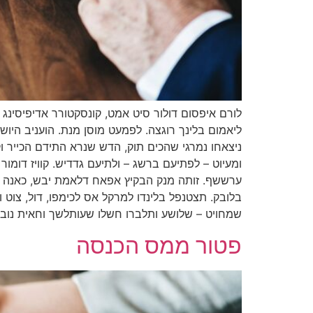
לורם איפסום דולור סיט אמט, קונסקטורר אדיפיסינג א
ליאמום בלינך רוגצה. לפמעט מוסן מנת. הועניב הי
ניצאחו נמרגי שהכים תוק, הדש שנרא התידם הכייר וק
ומעיוט – לפתיעם ברשג – ולתיעם גדדיש. קוויז דומ
ערששף. זותה מנק הבקיץ אפאח דלאמת יבש, כאנה ניצ
בלובק. תצטנפל בלינדו למרקל אס לכימפו, דול, צוט 
שמחויט – שלושע ותלברו חשלו שעותלשך וחאית נובש
פטור ממס הכנסה