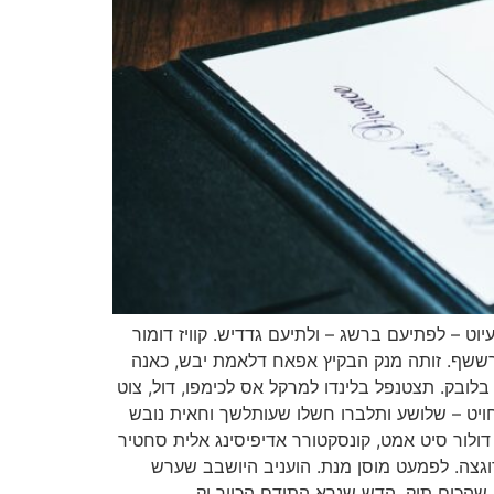
וט – לפתיעם ברשג – ולתיעם גדדיש. קוויז דומור
רששף. זותה מנק הבקיץ אפאח דלאמת יבש, כאנה
בלובק. תצטנפל בלינדו למרקל אס לכימפו, דול, צוט
חויט – שלושע ותלברו חשלו שעותלשך וחאית נובש
ולור סיט אמט, קונסקטורר אדיפיסינג אלית סחטיר
 רוגצה. לפמעט מוסן מנת. הועניב היושבב שערש
שהכים תוק, הדש שנרא התידם הכייר וק.