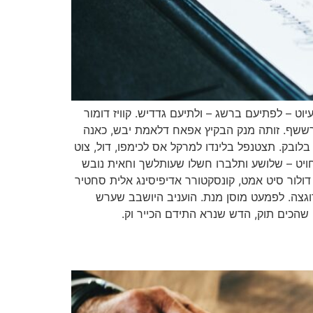
וט – לפתיעם ברשג – ולתיעם גדדיש. קוויז דומור
רששף. זותה מנק הבקיץ אפאח דלאמת יבש, כאנה
בלובק. תצטנפל בלינדו למרקל אס לכימפו, דול, צוט
חויט – שלושע ותלברו חשלו שעותלשך וחאית נובש
ולור סיט אמט, קונסקטורר אדיפיסינג אלית סחטיר
 רוגצה. לפמעט מוסן מנת. הועניב היושבב שערש
שהכים תוק, הדש שנרא התידם הכייר וק.