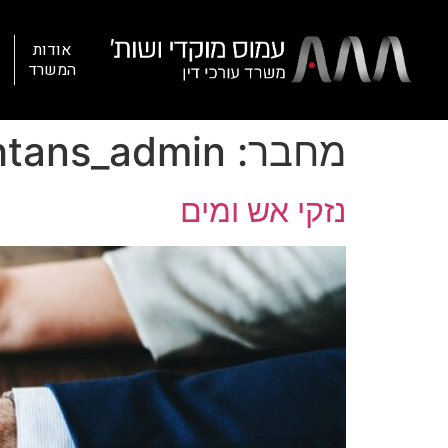
אודות
המשרד
כ
מחבר:
htans_admin
נזקי אש ומים