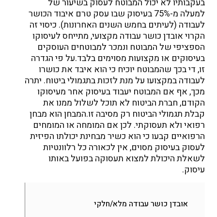
בעקבותיו לא יכול המבוטח לעסוק בשיעור של
למעלה מ-75% בעיסוק שבו עסק טרם איבוד הכושר
לעבודה (לעיתים בחמש השנים האחרונות). כיסוי זה
הקרוי אובדן כושר עבודה מקצועי, מתייחס לעיסוקו
הספציפי של המבוטח ונמכר למבוטחים העוסקים
בעיסוקים או מקצועות מסוימים בלבד.
על פי הגדרה
זו, די בכך שהמבוטח יוכיח כי הוא איבד את כושרו
לעבודה במקצועו על מנת לזכות בתגמולי ביטוח. יתרה
מכך, אף אם המבוטח יעבוד בעיסוק אחר מעיסוקו
הקודם, חברת הביטוח לא תוכל לשלול ממנו את
קבלת תגמולי הביטוח רק מסיבה זו.
המבחן הוא מבחן
רפואי ולא תעסוקתי. לכן אם המומחה או המומחים
הרפואיים קבעו כי הוא כשיר מבחינת יכולתו הפיזית
לעסוק בעיסוק מסוים, אין לכאורה כל רלוונטיות
לשאלת היכולת למצוא תעסוקה בפועל באותו
עיסוק.
אובדן כושר עבודה מלא/חלקי