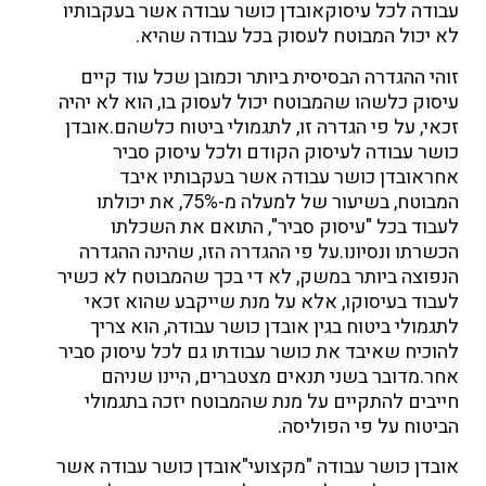
עבודה לכל עיסוק
אובדן כושר עבודה אשר בעקבותיו
לא יכול המבוטח לעסוק בכל עבודה שהיא.
זוהי ההגדרה הבסיסית ביותר וכמובן שכל עוד קיים
עיסוק כלשהו שהמבוטח יכול לעסוק בו, הוא לא יהיה
זכאי, על פי הגדרה זו, לתגמולי ביטוח כלשהם.
אובדן
כושר עבודה לעיסוק הקודם ולכל עיסוק סביר
אחר
אובדן כושר עבודה אשר בעקבותיו איבד
המבוטח, בשיעור של למעלה מ-75%, את יכולתו
לעבוד בכל "עיסוק סביר", התואם את השכלתו
הכשרתו ונסיונו.
על פי ההגדרה הזו, שהינה ההגדרה
הנפוצה ביותר במשק, לא די בכך שהמבוטח לא כשיר
לעבוד בעיסוקו, אלא על מנת שייקבע שהוא זכאי
לתגמולי ביטוח בגין אובדן כושר עבודה, הוא צריך
להוכיח שאיבד את כושר עבודתו גם לכל עיסוק סביר
אחר.
מדובר בשני תנאים מצטברים, היינו שניהם
חייבים להתקיים על מנת שהמבוטח יזכה בתגמולי
הביטוח על פי הפוליסה.
אובדן כושר עבודה "מקצועי"
אובדן כושר עבודה אשר