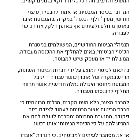
המשפחה ויציבותה הכלכלית דווקא בזמנים קשים.
המדובר בכיסוי המבטיח, או אמור להבטיח, פיצוי
חודשי, מעין "חלף הכנסה" במקרה שהמבוטח איבד
באופן מוחלט ולעיתים אף באופן חלקי, את הכושר
לעבודה.
תגמולי הביטוח החודשיים, המשולמים במסגרת
הכיסוי הביטוחי, באים להחליף את ההכנסה מעבודה,
ממשלח יד או מעסק שיש למבוטח.
בהתאם לכיסוי המוצע על ידי חברות הביטוח השונות,
הרי שבמקרה של אובדן כושר עבודה – יקבל
המבוטח מחוסר היכולת גמלה חודשית אשר תהווה
תחליף להכנסתו מעבודה.
למרבה הצער, בלא מעט מקרים, מגלים מבוטחים כי
חברת הביטוח אשר הבטיחה לעמוד לצידם ביום
פקודה, מתנערת מחבותה ומסרבת לשלם להם את
המגיע להם על פי הכיסוי הביטוחי אותו רכשו.
או אז, מסתבר לעיתים למבוטחים, כי הגדרת "אובדן