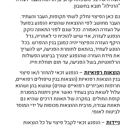
"הרגילה" תובא בחשבון.
גם כאן הפיצוי נחלק לשתי תקופות, העבר והעתיד.
העבר מחושב לפי ההוצאות שהוציא הנפגע בפועל
על העזרה האמורה. ככל שגם לפני התאונה נזקק
הנפגע לעזרה, אזי שיש להוכיח כי לאחריה, גדל
היקף העזרה והפיצוי יהיה כמובן בגין ההפרש. בכל
הנוגע לעתיד, בהתאם לחומרת הפגיעה, יש להעריך
את מידת העזרה שהנפגע יצטרך בביצוע הפעולות
הרלוונטיות, בשל הפגיעה, עד תום תוחלת חייו.
הוצאות רפואיות
– הנפגע זכאי להחזר ו/או פיצוי
בגין הוצאות רפואיות (הוצאות בגין טיפולים רפואיים,
תרופות ואביזרים רפואיים שונים) שנשא בהן ושהוא
עלול לשאת בהן בעתיד ואשר אינן ניתנות במסגרת
קופת החולים. במקרה של תאונת דרכים שהיא גם
תאונת עבודה, מרבית ההוצאות מכוסות על ידי המוסד
לביטוח לאומי.
ניידות
– הנפגע זכאי לקבל פיצוי על כל הוצאות