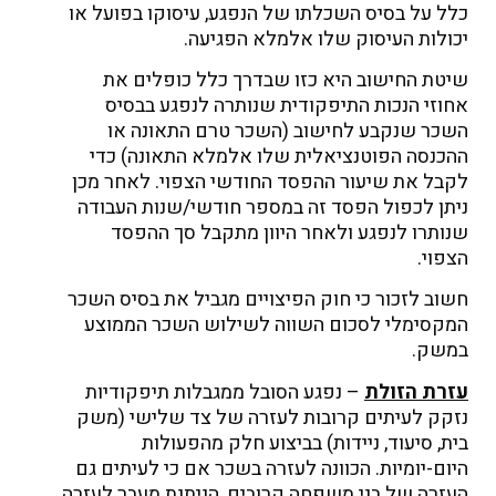
כלל על בסיס השכלתו של הנפגע, עיסוקו בפועל או
יכולות העיסוק שלו אלמלא הפגיעה.
שיטת החישוב היא כזו שבדרך כלל כופלים את
אחוזי הנכות התיפקודית שנותרה לנפגע בבסיס
השכר שנקבע לחישוב (השכר טרם התאונה או
ההכנסה הפוטנציאלית שלו אלמלא התאונה) כדי
לקבל את שיעור ההפסד החודשי הצפוי. לאחר מכן
ניתן לכפול הפסד זה במספר חודשי/שנות העבודה
שנותרו לנפגע ולאחר היוון מתקבל סך ההפסד
הצפוי.
חשוב לזכור כי חוק הפיצויים מגביל את בסיס השכר
המקסימלי לסכום השווה לשילוש השכר הממוצע
במשק.
עזרת הזולת
– נפגע הסובל ממגבלות תיפקודיות
נזקק לעיתים קרובות לעזרה של צד שלישי (משק
בית, סיעוד, ניידות) בביצוע חלק מהפעולות
היום-יומיות. הכוונה לעזרה בשכר אם כי לעיתים גם
העזרה של בני משפחה קרובים, הניתנת מעבר לעזרה