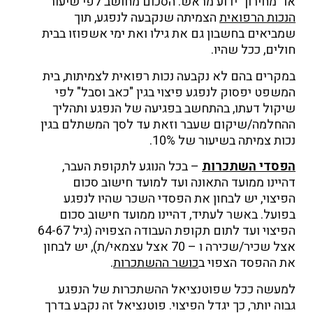
או "מחירון" ידוע מראש. הסכום מחושב לפי שיעור
הנכות הרפואית
הצמיתה שנקבעה לנפגע, תוך
שמביאים בחשבון גם את גילו ואת ימי אשפוזו בבית
חולים, ככל שהיו.
במקרים בהם לא נקבעה נכות רפואית לצמיתות, בית
המשפט יפסוק לנפגע פיצוי בגין "כאב וסבל" לפי
שיקול דעתו, בהתחשב בפגיעה של הנפגע ותהליך
ההחלמה/שיקום שעבר וזאת עד לסך המשתלם בגין
נכות צמיתה בשיעור של 10%.
הפסדי השתכרות
– בכל הנוגע לתקופת העבר,
דהיינו ממועד התאונה ועד למועד חישוב סכום
הפיצוי, יש לבחון את הפסדי השכר שהיו לנפגע
בפועל. באשר לעתיד, דהיינו ממועד חישוב סכום
הפיצוי ועד לתום תקופת העבודה הצפויה (גיל 64-67
אצל שכיר/שכירה ו – 70 אצל עצמאי/ת), יש לבחון
את ההפסד הצפוי ב
כושר ההשתכרות
.
למעשה ככל שפוטנציאל ההשתכרות של הנפגע
גבוה יותר, כך יגדל הפיצוי. פוטנציאל זה נקבע בדרך