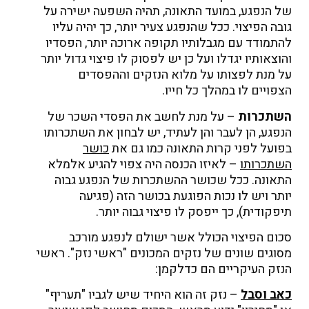
של הנפגע, במועד התאונה, תהיה השפעה ישירה על
גובה הפיצוי. ככל שהנפגע צעיר יותר, כך יהיה עליו
להתמודד עם מגבלותיו תקופה ארוכה יותר, הפסדיו
והוצאותיו יגדלו ועל כן יש לפסוק לו פיצוי גדול יותר
על מנת לפצותו על מלוא הנזקים וההפסדים
הצפויים לו במהלך כל חייו.
השתכרות
– על מנת לחשב את הפסדי השכר של
הנפגע, הן לעבר והן לעתיד, יש לבחון את השתכרותו
בפועל לפני קרות התאונה כמו גם את
כושר
השתכרותו
– לאיזו הכנסה היה צפוי להגיע אלמלא
התאונה. ככל שכושר ההשתכרות של הנפגע גבוה
יותר ויש לו נכות הפוגעת בכושר הזה (פגיעה
תיפקודית), כך ייפסק לו פיצוי גבוה יותר.
סכום הפיצוי הכולל אשר ישולם לנפגע מורכב
מסוגים שונים של נזקים המכונים "ראשי נזק". ראשי
הנזק העיקריים הם כדלקמן:
כאב וסבל
– נזק זה הוא היחיד שיש לגביו "תעריף"