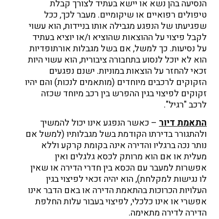
הנסיעה בהן נשא או יישא בעתיד לצורך קבלת
טיפולים רפואיים או שיקומיים. מעבר לכך, ככל
שפגיעתו של הנפגע מגבילה אותו בניידות, הוא עשוי
לקבל פיצוי על ההוצאות שהוציא ו/או יוציא בעתיד
על נסיעות. כך למשל, אם בשל מגבלות אורתופדיות
הוא לא יוכל לנסוע בתחבורה ציבורית, הוא עשוי היות
זכאי להחזר על הוצאות במוניות. ישנם נפגעים
הזקוקים לרכבים מיוחדים (מותאמים לנכות) והם יהיו
זקוקים לפיצוי בגין ההפרש בין רכב מיוחד שכזה
לרכב "רגיל".
התאמת דיור
– כאשר הנפגע אינו יכול להמשיך
ולהתגורר בדירתו הקודמת בשל מגבלותיו (למשל אם
נותר נכה ברגליו והדירה אינה בקומת קרקע וללא
מעלית או אם הוא מרותק לכסא גלגלים ואין
אפשרות למעבר עם הכסא בין חדרי הדירה או שאין
לו נגישות למקלחת), הוא יהיה זכאי לפיצוי בגין
העלויות הכרוכות בהתאמת הדירה או באם הדבר אינו
אפשרי או אינו כלכלי, לפיצוי בעבור עלות החלפת
הדירה לדירה מתאימה.